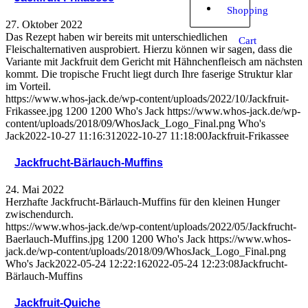
Shopping
27. Oktober 2022
Das Rezept haben wir bereits mit unterschiedlichen
Cart
Fleischalternativen ausprobiert. Hierzu können wir sagen, dass die
Variante mit Jackfruit dem Gericht mit Hähnchenfleisch am nächsten
kommt. Die tropische Frucht liegt durch Ihre faserige Struktur klar
im Vorteil.
https://www.whos-jack.de/wp-content/uploads/2022/10/Jackfruit-
Frikassee.jpg
1200
1200
Who's Jack
https://www.whos-jack.de/wp-
content/uploads/2018/09/WhosJack_Logo_Final.png
Who's
Jack
2022-10-27 11:16:31
2022-10-27 11:18:00
Jackfruit-Frikassee
Jackfrucht-Bärlauch-Muffins
24. Mai 2022
Herzhafte Jackfrucht-Bärlauch-Muffins für den kleinen Hunger
zwischendurch.
https://www.whos-jack.de/wp-content/uploads/2022/05/Jackfrucht-
Baerlauch-Muffins.jpg
1200
1200
Who's Jack
https://www.whos-
jack.de/wp-content/uploads/2018/09/WhosJack_Logo_Final.png
Who's Jack
2022-05-24 12:22:16
2022-05-24 12:23:08
Jackfrucht-
Bärlauch-Muffins
Jackfruit-Quiche