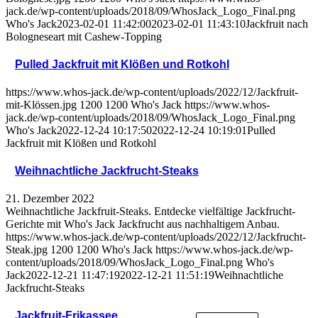
jack.de/wp-content/uploads/2018/09/WhosJack_Logo_Final.png
Who's Jack
2023-02-01 11:42:00
2023-02-01 11:43:10
Jackfruit nach
Bologneseart mit Cashew-Topping
Pulled Jackfruit mit Klößen und Rotkohl
https://www.whos-jack.de/wp-content/uploads/2022/12/Jackfruit-
mit-Klössen.jpg
1200
1200
Who's Jack
https://www.whos-
jack.de/wp-content/uploads/2018/09/WhosJack_Logo_Final.png
Who's Jack
2022-12-24 10:17:50
2022-12-24 10:19:01
Pulled
Jackfruit mit Klößen und Rotkohl
Weihnachtliche Jackfrucht-Steaks
21. Dezember 2022
Weihnachtliche Jackfruit-Steaks. Entdecke vielfältige Jackfrucht-
Gerichte mit Who's Jack Jackfrucht aus nachhaltigem Anbau.
https://www.whos-jack.de/wp-content/uploads/2022/12/Jackfrucht-
Steak.jpg
1200
1200
Who's Jack
https://www.whos-jack.de/wp-
content/uploads/2018/09/WhosJack_Logo_Final.png
Who's
Jack
2022-12-21 11:47:19
2022-12-21 11:51:19
Weihnachtliche
Jackfrucht-Steaks
Jackfruit-Frikassee