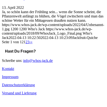
13. April 2022
Ja, so schön kann der Frühling sein... wenn die Sonne scheint, die
Pflanzenwelt anfängt zu blühen, die Vögel zwitschern und man das
schöne Wetter für ein Mittagessen draußen nutzen kann.
https://www.whos-jack.de/wp-content/uploads/2022/04/Unbenannt-
1.jpg
1200
1200
Who's Jack
https://www.whos-jack.de/wp-
content/uploads/2018/09/WhosJack_Logo_Final.png
Who's
Jack
2022-04-13 10:22:50
2022-04-13 10:23:09
Jackfruit-Quiche
Seite 1 von 12
1
2
3
›
»
Hast Du Fragen?
Schreibe uns:
info@whos-jack.de
Kontakt
Impressum
Datenschutzerklärung
Versand und Lieferung