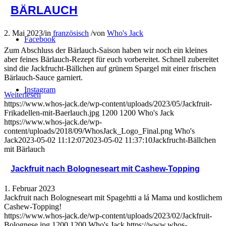
BÄRLAUCH
2. Mai 2023
/
in
französisch
/
von
Who's Jack
Facebook
Zum Abschluss der Bärlauch-Saison haben wir noch ein kleines
aber feines Bärlauch-Rezept für euch vorbereitet. Schnell zubereitet
sind die Jackfrucht-Bällchen auf grünem Spargel mit einer frischen
Bärlauch-Sauce garniert.
Instagram
Weiterlesen
https://www.whos-jack.de/wp-content/uploads/2023/05/Jackfruit-
Frikadellen-mit-Baerlauch.jpg
1200
1200
Who's Jack
https://www.whos-jack.de/wp-
content/uploads/2018/09/WhosJack_Logo_Final.png
Who's
Jack
2023-05-02 11:12:07
2023-05-02 11:37:10
Jackfrucht-Bällchen
mit Bärlauch
Jackfruit nach Bologneseart mit Cashew-Topping
1. Februar 2023
Jackfruit nach Bologneseart mit Spagehtti a lá Mama und kostlichem
Cashew-Topping!
https://www.whos-jack.de/wp-content/uploads/2023/02/Jackfruit-
Bolognese.jpg
1200
1200
Who's Jack
https://www.whos-