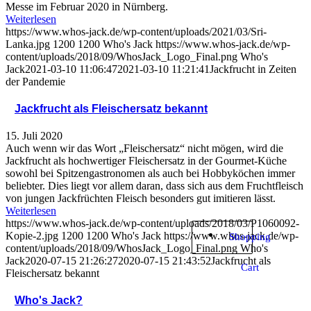
Messe im Februar 2020 in Nürnberg.
Weiterlesen
https://www.whos-jack.de/wp-content/uploads/2021/03/Sri-
Lanka.jpg
1200
1200
Who's Jack
https://www.whos-jack.de/wp-
content/uploads/2018/09/WhosJack_Logo_Final.png
Who's
Jack
2021-03-10 11:06:47
2021-03-10 11:21:41
Jackfrucht in Zeiten
der Pandemie
Jackfrucht als Fleischersatz bekannt
15. Juli 2020
Auch wenn wir das Wort „Fleischersatz“ nicht mögen, wird die
Jackfrucht als hochwertiger Fleischersatz in der Gourmet-Küche
sowohl bei Spitzengastronomen als auch bei Hobbyköchen immer
beliebter. Dies liegt vor allem daran, dass sich aus dem Fruchtfleisch
von jungen Jackfrüchten Fleisch besonders gut imitieren lässt.
Weiterlesen
https://www.whos-jack.de/wp-content/uploads/2018/03/P1060092-
Kopie-2.jpg
1200
1200
Who's Jack
https://www.whos-jack.de/wp-
Shopping
content/uploads/2018/09/WhosJack_Logo_Final.png
Who's
Jack
2020-07-15 21:26:27
2020-07-15 21:43:52
Jackfrucht als
Cart
Fleischersatz bekannt
Who's Jack?