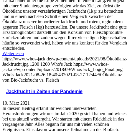
Lanka näher unter die Lupe zu nehmen. In einem Langzeitprojekt
mit einer Studentengruppe verfolgten wir das Ziel, zunächst die
Ökobilanz unserer verzehrfertigen Jackfrucht (1kg) zu betrachten
und in einem nächsten Schritt einen Vergleich zwischen der
Ökobilanz unserer importierter Jackfrucht und rotem, regionalem
gegarten Fleisch (1kg) herzustellen. Da unsere Jackfrucht eine gute
Ersatzmöglichkeit darstellt um den Konsum von Fleischprodukte
zurückzufahren und zudem wegen Ihrer vielseitigen Eigenschaften
häufig so verwendet wird, haben wir uns konkret für den Vergleich
entschieden.
Weiterlesen
https://www.whos-jack.de/wp-content/uploads/2021/08/Ökobilanz-
Jackfrucht.jpg
1200
1200
Who's Jack
https://www.whos-
jack.de/wp-content/uploads/2018/09/WhosJack_Logo_Final.png
Who's Jack
2021-08-26 18:40:43
2021-08-27 12:44:50
Ökobilanz
von Bio-Jackfrucht vs. Fleisch
Jackfrucht in Zeiten der Pandemie
10. März 2021
In diesem Beitrag erfahrt ihr welchen unerwarteten
Herausforderungen wir uns im Jahr 2020 gestellt haben und wie es
bei uns aktuell weitergeht. Wir starten mit einem Rückblick in das
vergangene Jahr. Alles begann für uns mit vielen schönen
Ereignissen. Eins davon war unsere Teilnahme an der Biofach-