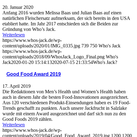
20. Januar 2020
Anfang 2016 wurden Melissa Baas und Julian Baas auf einen
natürlichen Fleischersatz aufmerksam, der sich bereits in den USA
etabliert hatte. Im Jahr 2017 entschieden sich die Beiden zur
Gründung von Who’s Jack.
Weiterlesen
https://www.whos-jack.de/wp-
content/uploads/2020/01/IMG_0335.jpg
739
750
Who's Jack
https://www.whos-jack.de/wp-
content/uploads/2018/09/WhosJack_Logo_Final.png
Who's
Jack
2020-01-20 15:14:13
2020-07-15 21:33:54
Who's Jack?
Good Food Award 2019
17. April 2019
Die Redaktionen von Men’s Health und Women’s Health haben
auch in diesem Jahr die besten Food-Innovationen ausgezeichnet.
Aus 120 verschiedenen Produkt-Einsendungen haben es 19 Food-
Trends geschafft zu punkten. Auch unsere Jackfrucht in Salzlake
wurde mit einem Award ausgezeichnet und darf sich nun zu den
Good Foods 2019 zählen.
Weiterlesen
https://www.whos-jack.de/wp-
content/uploads/2019/04/Good_Food_Award_2019.jpg
1200
1200