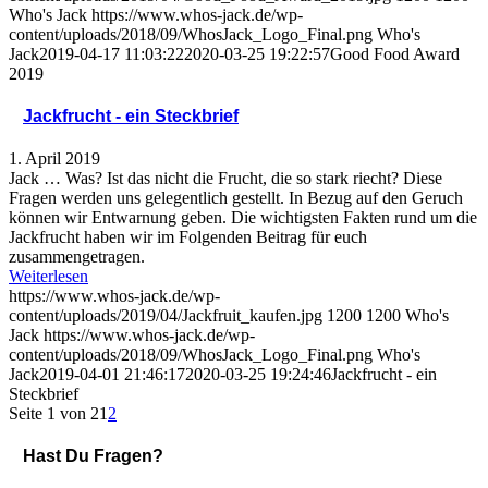
Who's Jack
https://www.whos-jack.de/wp-
content/uploads/2018/09/WhosJack_Logo_Final.png
Who's
Jack
2019-04-17 11:03:22
2020-03-25 19:22:57
Good Food Award
2019
Jackfrucht - ein Steckbrief
1. April 2019
Jack … Was? Ist das nicht die Frucht, die so stark riecht? Diese
Fragen werden uns gelegentlich gestellt. In Bezug auf den Geruch
können wir Entwarnung geben. Die wichtigsten Fakten rund um die
Jackfrucht haben wir im Folgenden Beitrag für euch
zusammengetragen.
Weiterlesen
https://www.whos-jack.de/wp-
content/uploads/2019/04/Jackfruit_kaufen.jpg
1200
1200
Who's
Jack
https://www.whos-jack.de/wp-
content/uploads/2018/09/WhosJack_Logo_Final.png
Who's
Jack
2019-04-01 21:46:17
2020-03-25 19:24:46
Jackfrucht - ein
Steckbrief
Seite 1 von 2
1
2
Hast Du Fragen?