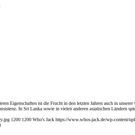
.
nderen Eigenschaften ist die Frucht in den letzten Jahren auch in unse
istenz. In Sri Lanka sowie in vielen anderen asiatischen Ländern spielt
y.jpg
1200
1200
Who's Jack
https://www.whos-jack.de/wp-content/u
t