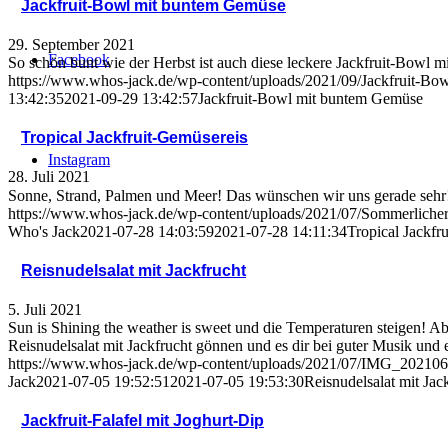
Jackfruit-Bowl mit buntem Gemüse
29. September 2021
Facebook
So schön bunt wie der Herbst ist auch diese leckere Jackfruit-Bowl m
https://www.whos-jack.de/wp-content/uploads/2021/09/Jackfruit-Bow
13:42:35
2021-09-29 13:42:57
Jackfruit-Bowl mit buntem Gemüse
Tropical Jackfruit-Gemüsereis
Instagram
28. Juli 2021
Sonne, Strand, Palmen und Meer! Das wünschen wir uns gerade sehr! 
https://www.whos-jack.de/wp-content/uploads/2021/07/Sommerlicher
Who's Jack
2021-07-28 14:03:59
2021-07-28 14:11:34
Tropical Jackfr
Reisnudelsalat mit Jackfrucht
5. Juli 2021
Sun is Shining the weather is sweet und die Temperaturen steigen! Aber
Reisnudelsalat mit Jackfrucht gönnen und es dir bei guter Musik und 
https://www.whos-jack.de/wp-content/uploads/2021/07/IMG_20210
Jack
2021-07-05 19:52:51
2021-07-05 19:53:30
Reisnudelsalat mit Jac
Jackfruit-Falafel mit Joghurt-Dip