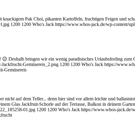
it knackigem Pak Choi, pikanten Kartoffeln, fruchtigen Feigen und schar
l.jpg
1200
1200
Who's Jack
https://www.whos-jack.de/wp-content/u
😉 Deshalb bringen wir ein wenig paradisisches Urlaubsfeeling zum G
-Jackfrucht-Gemüsereis_2.png
1200
1200
Who's Jack
https://www.wh
uit-Gemüsereis
 nicht auf dem Teller... denn hier sind vor allem leichte und ballaststo
einem Glas Jackfruit-Schorle auf der Terrasse, Balkon in deinem Garte
622_185258-01.jpg
1200
1200
Who's Jack
https://www.whos-jack.de/
kfrucht