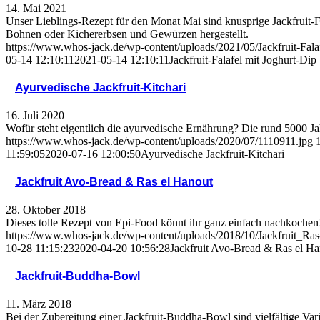
14. Mai 2021
Unser Lieblings-Rezept für den Monat Mai sind knusprige Jackfruit-F
Bohnen oder Kichererbsen und Gewürzen hergestellt.
https://www.whos-jack.de/wp-content/uploads/2021/05/Jackfruit-Falaf
05-14 12:10:11
2021-05-14 12:10:11
Jackfruit-Falafel mit Joghurt-Dip
Ayurvedische Jackfruit-Kitchari
16. Juli 2020
Wofür steht eigentlich die ayurvedische Ernährung? Die rund 5000 Jah
https://www.whos-jack.de/wp-content/uploads/2020/07/1110911.jpg
11:59:05
2020-07-16 12:00:50
Ayurvedische Jackfruit-Kitchari
Jackfruit Avo-Bread & Ras el Hanout
28. Oktober 2018
Dieses tolle Rezept von Epi-Food könnt ihr ganz einfach nachkochen
https://www.whos-jack.de/wp-content/uploads/2018/10/Jackfruit_Ras
10-28 11:15:23
2020-04-20 10:56:28
Jackfruit Avo-Bread & Ras el Ha
Jackfruit-Buddha-Bowl
11. März 2018
Bei der Zubereitung einer Jackfruit-Buddha-Bowl sind vielfältige Va