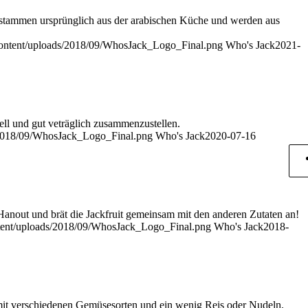
ge stammen ursprünglich aus der arabischen Küche und werden aus
content/uploads/2018/09/WhosJack_Logo_Final.png
Who's Jack
2021-
ell und gut veträglich zusammenzustellen.
/2018/09/WhosJack_Logo_Final.png
Who's Jack
2020-07-16
anout und brät die Jackfruit gemeinsam mit den anderen Zutaten an!
tent/uploads/2018/09/WhosJack_Logo_Final.png
Who's Jack
2018-
t mit verschiedenen Gemüsesorten und ein wenig Reis oder Nudeln.