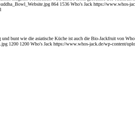
_Buddha_Bowl_Website.jpg
864
1536
Who's Jack
https://www.whos-ja
l
 und bunt wie die asiatische Küche ist auch die Bio-Jackfruit von Who'
.jpg
1200
1200
Who's Jack
https://www.whos-jack.de/wp-content/up