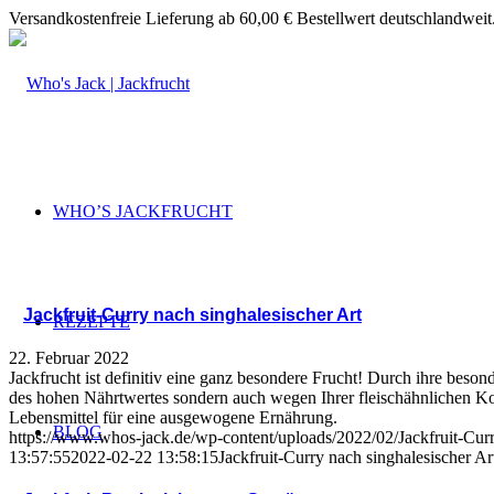
Versandkostenfreie Lieferung ab 60,00 € Bestellwert deutschlandweit
WHO’S JACKFRUCHT
Jackfruit-Curry nach singhalesischer Art
REZEPTE
22. Februar 2022
Jackfrucht ist definitiv eine ganz besondere Frucht! Durch ihre beso
des hohen Nährtwertes sondern auch wegen Ihrer fleischähnlichen Kons
Lebensmittel für eine ausgewogene Ernährung.
BLOG
https://www.whos-jack.de/wp-content/uploads/2022/02/Jackfruit-Curr
13:57:55
2022-02-22 13:58:15
Jackfruit-Curry nach singhalesischer Ar