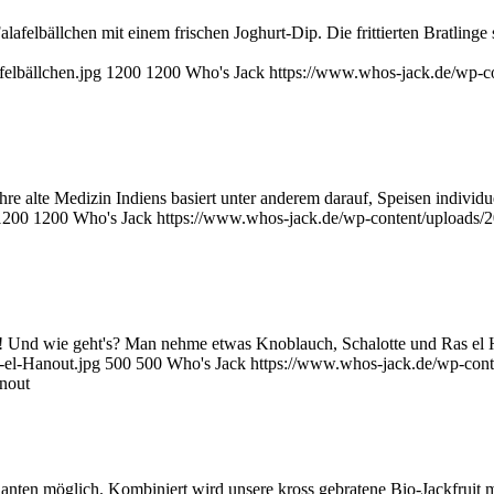
alafelbällchen mit einem frischen Joghurt-Dip. Die frittierten Bratlin
elbällchen.jpg
1200
1200
Who's Jack
https://www.whos-jack.de/wp-
re alte Medizin Indiens basiert unter anderem darauf, Speisen individu
1200
1200
Who's Jack
https://www.whos-jack.de/wp-content/uploads
! Und wie geht's? Man nehme etwas Knoblauch, Schalotte und Ras el H
-el-Hanout.jpg
500
500
Who's Jack
https://www.whos-jack.de/wp-con
nout
rianten möglich. Kombiniert wird unsere kross gebratene Bio-Jackfrui