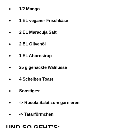
1/2 Mango
1 EL veganer Frischkäse
2 EL Maracuja Saft
2 EL Olivenöl
1 EL Ahornsirup
25 g gehackte Walnüsse
4 Scheiben Toast
Sonstiges:
-> Rucola Salat zum garnieren
-> Tatarförmchen
UND SO GEHT’S: