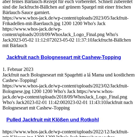
aber feines Bärlauch-Rezept für euch vorbereitet. Schnell zubereitet
sind die Jackfrucht-Bällchen auf grünem Spargel mit einer frischen
Bärlauch-Sauce garniert.
https://www.whos-jack.de/wp-content/uploads/2023/05/Jackfruit-
Frikadellen-mit-Baerlauch.jpg
1200
1200
Who's Jack
https://www.whos-jack.de/wp-
content/uploads/2018/09/WhosJack_Logo_Final.png
Who's
Jack
2023-05-02 11:12:07
2023-05-02 11:37:10
Jackfrucht-Bällchen
mit Bärlauch
Jackfruit nach Bologneseart mit Cashew-Topping
1. Februar 2023
Jackfruit nach Bologneseart mit Spagehtti a lá Mama und kostlichem
Cashew-Topping!
https://www.whos-jack.de/wp-content/uploads/2023/02/Jackfruit-
Bolognese.jpg
1200
1200
Who's Jack
https://www.whos-
jack.de/wp-content/uploads/2018/09/WhosJack_Logo_Final.png
Who's Jack
2023-02-01 11:42:00
2023-02-01 11:43:10
Jackfruit nach
Bologneseart mit Cashew-Topping
Pulled Jackfruit mit Klößen und Rotkohl
https://www.whos-jack.de/wp-content/uploads/2022/12/Jackfruit-