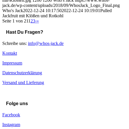
mit-Klössen.jpg
1200
1200
Who's Jack
https://www.whos-
jack.de/wp-content/uploads/2018/09/WhosJack_Logo_Final.png
Who's Jack
2022-12-24 10:17:50
2022-12-24 10:19:01
Pulled
Jackfruit mit Klößen und Rotkohl
Seite 1 von 21
1
2
3
›
»
Hast Du Fragen?
Schreibe uns:
info@whos-jack.de
Kontakt
Impressum
Datenschutzerklärung
Versand und Lieferung
Folge uns
Facebook
Instagram